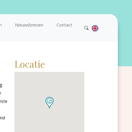
n
Nieuwsbrieven
Contact
Locatie
ig
e
rste
emd