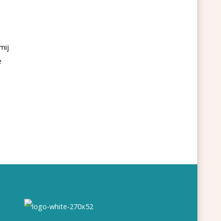
mij
e