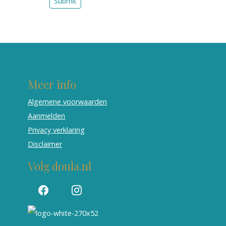
dit
Submit
leeg
als je
een
mens
bent
Meer info
Algemene voorwaarden
Aanmelden
Privacy verklaring
Disclaimer
Volg doula.nl