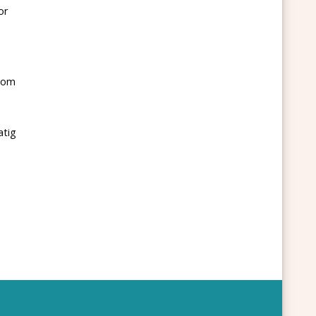
or
f om
atig