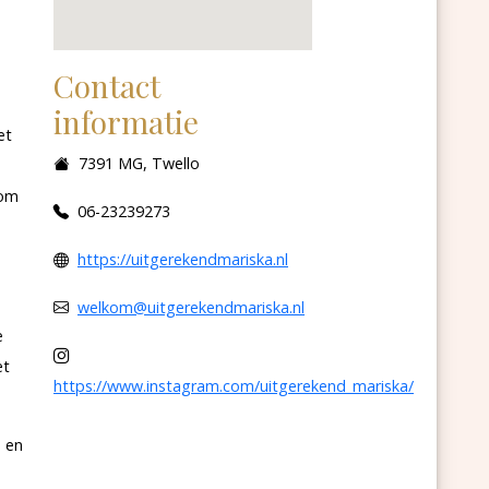
Contact
informatie
et
7391 MG, Twello
 om
06-23239273
https://uitgerekendmariska.nl
welkom@uitgerekendmariska.nl
e
et
https://www.instagram.com/uitgerekend_mariska/
n en