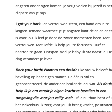
angsten onder ogen komen. Je veilig voelen bij jezelf in he
diepste van je pijn.
I got your back
Een vertrouwde stem, een hand om in te
knijpen. Iemand waarmee je je angsten kunt delen en er e
is voor jou. Ik leid je door de zware momenten heen. Met
vertrouwen. Met liefde. Ik help jou te focussen: Durf er
naartoe te gaan. Ontspan. Voel je baby. Ik sta naast je. D
dag verandert je leven.
Rock your birth!
Waarom een doula?
Elke vrouw beleeft h
bevalling op haar eigen manier. De één is stil en
geconcentreerd, de ander een brullende leeuwin.
Als doul
help ik je om vanuit je eigen kracht te bevallen in een
omgeving die voor jou veilig voelt.
Of je nu thuis bent of i
het ziekenhuis, ik zorg voor jou. Ik breng kracht, positivitei
een moment in je leven waarop je dat echt nodig hebt en