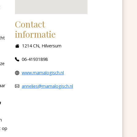
t
Contact
informatie
cht
1214 CN, Hilversum
06-41931898
eze
www.mamalogisch.nl
aar
annelies@mamalogisch.nl
a
n
t op