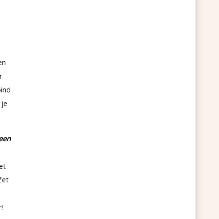
en
r
bind
 je
geen
et
Zet
!